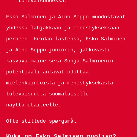
tulevaisuudessa.”
Esko Salminen ja Aino Seppo muodostavat
yhdessä lahjakkaan ja menestyksekkään
perheen. Heidän lastensa, Esko Salminen
ja Aino Seppo juniorin, jatkuvasti
kasvava maine sekä Sonja Salminenin
potentiaali antavat odottaa
mielenkiintoista ja menestyksekästä
tulevaisuutta suomalaiselle
näyttämötaiteelle.
Ofte stillede spørgsmål
Kuka on Esko Salmisen puoliso?