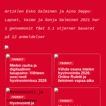
Artiklen Esko Salminen ja Aino Seppo:
Lapset, Vaimo ja Sonja Salminen 2021 har
i gennemsnit fået
3.1
stjerner baseret
på
12
anmeldelser
TRENDIT
TRENDIT
Mielen rauha ja
digitaalinen
Viihde osana mielen
tasapaino: Viihteen
hyvinvointia 2026:
uusi rooli
Online Ruletti ja
hyvinvoinnissa 2026
tietoinen vapaa-aika
TRENDIT
TRENDIT
Hyvinvointi ja