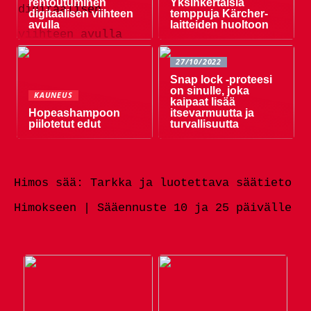
rentoutuminen
Yksinkertaisia ​​
digitaalisen viihteen
temppuja Kärcher-
avulla
laitteiden huoltoon
27/10/2022
Snap lock -proteesi
on sinulle, joka
KAUNEUS
kaipaat lisää
Hopeashampoon
itsevarmuutta ja
piilotetut edut
turvallisuutta
Himos sää: Tarkka ja luotettava säätieto
Himokseen | Sääennuste 10 ja 25 päivälle