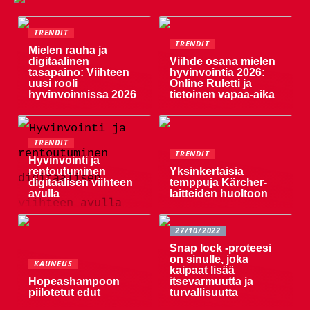
TRENDIT
TRENDIT
Mielen rauha ja
digitaalinen
Viihde osana mielen
tasapaino: Viihteen
hyvinvointia 2026:
uusi rooli
Online Ruletti ja
hyvinvoinnissa 2026
tietoinen vapaa-aika
TRENDIT
TRENDIT
Hyvinvointi ja
rentoutuminen
Yksinkertaisia ​​
digitaalisen viihteen
temppuja Kärcher-
avulla
laitteiden huoltoon
27/10/2022
Snap lock -proteesi
on sinulle, joka
KAUNEUS
kaipaat lisää
Hopeashampoon
itsevarmuutta ja
piilotetut edut
turvallisuutta