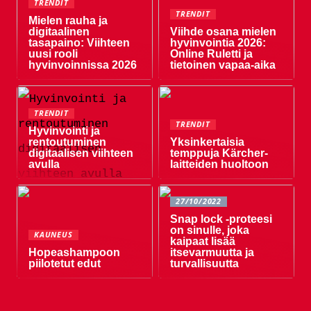
TRENDIT
TRENDIT
Mielen rauha ja
digitaalinen
Viihde osana mielen
tasapaino: Viihteen
hyvinvointia 2026:
uusi rooli
Online Ruletti ja
hyvinvoinnissa 2026
tietoinen vapaa-aika
TRENDIT
TRENDIT
Hyvinvointi ja
rentoutuminen
Yksinkertaisia ​​
digitaalisen viihteen
temppuja Kärcher-
avulla
laitteiden huoltoon
27/10/2022
Snap lock -proteesi
on sinulle, joka
KAUNEUS
kaipaat lisää
Hopeashampoon
itsevarmuutta ja
piilotetut edut
turvallisuutta