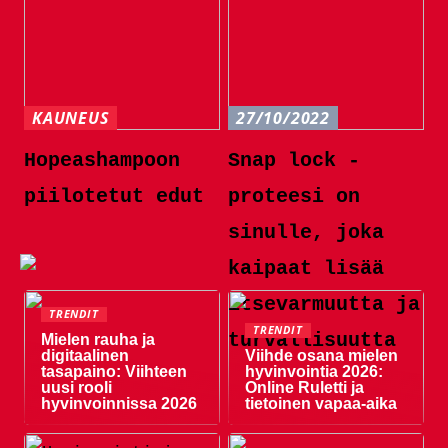
KAUNEUS
27/10/2022
Hopeashampoon
Snap lock -
piilotetut edut
proteesi on
sinulle, joka
kaipaat lisää
itsevarmuutta ja
TRENDIT
TRENDIT
turvallisuutta
Mielen rauha ja
digitaalinen
Viihde osana mielen
tasapaino: Viihteen
hyvinvointia 2026:
uusi rooli
Online Ruletti ja
hyvinvoinnissa 2026
tietoinen vapaa-aika