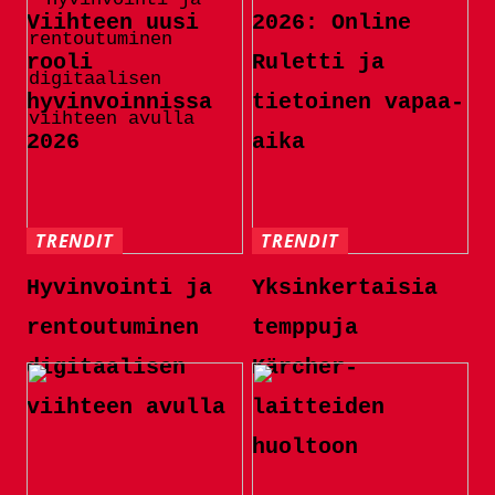
Viihteen uusi
2026: Online
rooli
Ruletti ja
hyvinvoinnissa
tietoinen vapaa-
2026
aika
TRENDIT
TRENDIT
Hyvinvointi ja
Yksinkertaisia ​​
rentoutuminen
temppuja
digitaalisen
Kärcher-
viihteen avulla
laitteiden
huoltoon