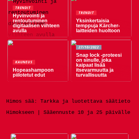
TRENDIT
TRENDIT
Hyvinvointi ja
rentoutuminen
Yksinkertaisia ​​
digitaalisen viihteen
temppuja Kärcher-
avulla
laitteiden huoltoon
27/10/2022
Snap lock -proteesi
on sinulle, joka
KAUNEUS
kaipaat lisää
Hopeashampoon
itsevarmuutta ja
piilotetut edut
turvallisuutta
Himos sää: Tarkka ja luotettava säätieto
Himokseen | Sääennuste 10 ja 25 päivälle