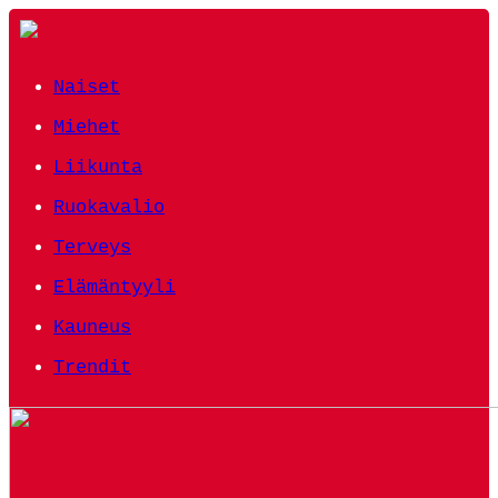
Naiset
Miehet
Liikunta
Ruokavalio
Terveys
Elämäntyyli
Kauneus
Trendit