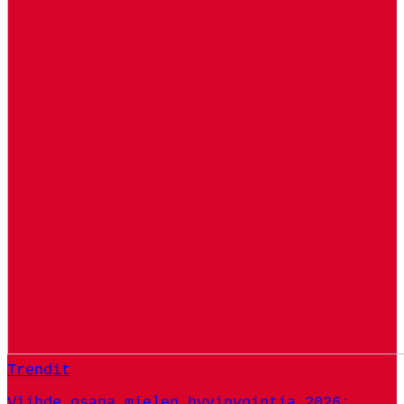
Trendit
Viihde osana mielen hyvinvointia 2026: