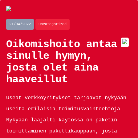
21/04/2022
Uncategorized
Oikomishoito antaa
sinulle hymyn,
josta olet aina
haaveillut
Useat verkkoyritykset tarjoavat nykyään
useita erilaisia toimitusvaihtoehtoja.
Nykyään laajalti käytössä on paketin
toimittaminen pakettikauppaan, josta