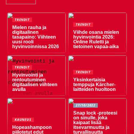
TRENDIT
TRENDIT
Mielen rauha ja
digitaalinen
Viihde osana mielen
tasapaino: Viihteen
hyvinvointia 2026:
uusi rooli
Online Ruletti ja
hyvinvoinnissa 2026
tietoinen vapaa-aika
TRENDIT
TRENDIT
Hyvinvointi ja
rentoutuminen
Yksinkertaisia ​​
digitaalisen viihteen
temppuja Kärcher-
avulla
laitteiden huoltoon
27/10/2022
Snap lock -proteesi
on sinulle, joka
KAUNEUS
kaipaat lisää
Hopeashampoon
itsevarmuutta ja
piilotetut edut
turvallisuutta