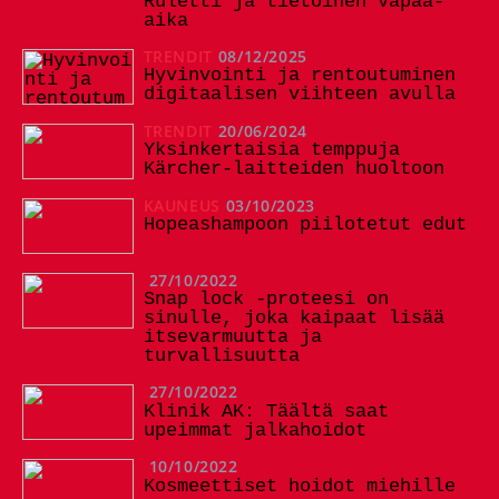
Ruletti ja tietoinen vapaa-
aika
TRENDIT
08/12/2025
Hyvinvointi ja rentoutuminen
digitaalisen viihteen avulla
TRENDIT
20/06/2024
Yksinkertaisia ​​temppuja
Kärcher-laitteiden huoltoon
KAUNEUS
03/10/2023
Hopeashampoon piilotetut edut
27/10/2022
Snap lock -proteesi on
sinulle, joka kaipaat lisää
itsevarmuutta ja
turvallisuutta
27/10/2022
Klinik AK: Täältä saat
upeimmat jalkahoidot
10/10/2022
Kosmeettiset hoidot miehille