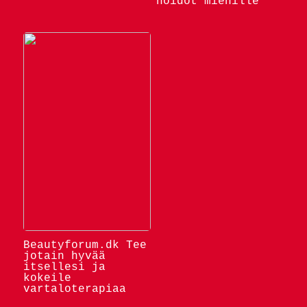
hoidot miehille
Beautyforum.dk Tee
jotain hyvää
itsellesi ja
kokeile
vartaloterapiaa